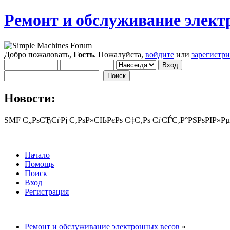
Ремонт и обслуживание элект
Добро пожаловать,
Гость
. Пожалуйста,
войдите
или
зарегистр
Новости:
SMF С„РѕСЂСѓРј С‚РѕР»СЊРєРѕ С‡С‚Рѕ СѓСЃС‚Р°РЅРѕРІР»Рµ
Начало
Помощь
Поиск
Вход
Регистрация
Ремонт и обслуживание электронных весов
»