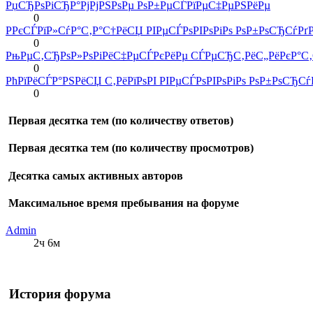
РџСЂРѕРіСЂР°РјРјРЅРѕРµ РѕР±РµСЃРїРµС‡РµРЅРёРµ
0
Р­РєСЃРїР»СѓР°С‚Р°С†РёСЏ РІРµСЃРѕРІРѕРіРѕ РѕР±РѕСЂСѓРґ
0
РњРµС‚СЂРѕР»РѕРіРёС‡РµСЃРєРёРµ СЃРµСЂС‚РёС„РёРєР°С‚
0
РћРїРёСЃР°РЅРёСЏ С‚РёРїРѕРІ РІРµСЃРѕРІРѕРіРѕ РѕР±РѕСЂС
0
Первая десятка тем (по количеству ответов)
Первая десятка тем (по количеству просмотров)
Десятка самых активных авторов
Максимальное время пребывания на форуме
Admin
2ч 6м
История форума