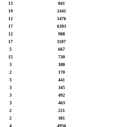
13
841
19
1441
12
1476
17
6393
12
988
17
1187
5
667
15
730
3
388
2
170
3
441
3
345
3
492
3
463
2
221
2
301
4
4956