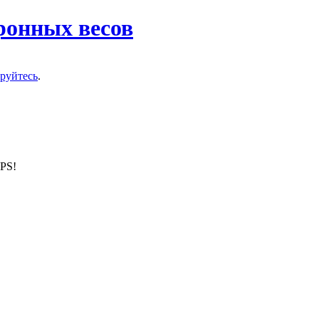
ронных весов
ируйтесь
.
РЅ!